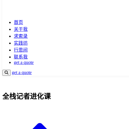
首页
关于我
求索录
实践坊
行思间
联系我
get a quote
get a quote
全栈记者进化课