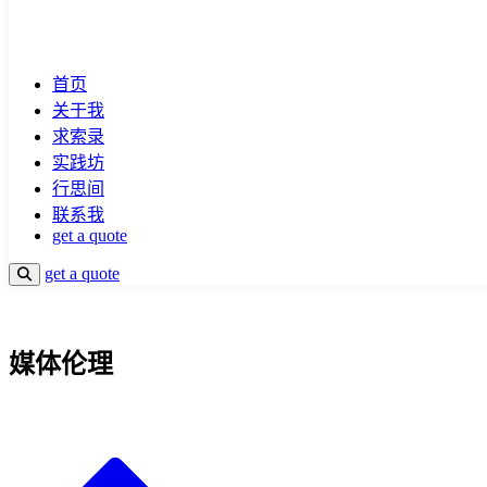
首页
关于我
求索录
实践坊
行思间
联系我
get a quote
get a quote
媒体伦理