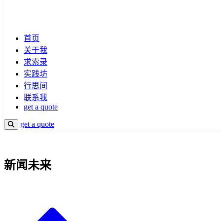
首页
关于我
求索录
实践坊
行思间
联系我
get a quote
get a quote
新闻未来